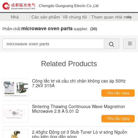
Chengdu Guoguang Elecric Co.,Ltd
Nhà
Các sản phẩm
Về chúng tôi
Tham quan nhà máy
>>
microwave oven parts
Phẩm chất
supplier.
(30)
Related Products
Công tắc tơ và cầu chì chân không cao áp 50Hz
7.2kV 315A
Yêu cầu ngay
Sintering Thawing Continuous Wave Magnetron
Microwave 2.8 A 0.01 Ω
Yêu cầu ngay
2.45ghz Động cơ 3 Stub Tuner Lò vi sóng Nguồn
phụ kiện ống dẫn sóng