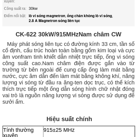
xuyên:
Công suất ra:
30kw
lò vi sóng magnetron
ống chân không lò vi sóng
Điểm nổi bật:
,
,
2.8 A Magnetron sóng liên tục
CK-622 30kW/915MHz
Nam châm CW
Máy phát sóng liên tục có đường kính 33 cm, tần số
cố định, cấu trúc hoàn toàn bằng gốm kim loại và cực
âm vonfram tinh khiết dẫn nhiệt trực tiếp, ống vi sóng
công suất cao.Nam châm điện được gắn vào từ
trường từ bên ngoài để cung cấp ống làm mát bằng
nước, cực âm dẫn đến làm mát bằng không khí, năng
lượng vi sóng từ đầu ra ăng-ten dọc trục, có thể kích
thích trực tiếp một ống dẫn sóng hình chữ nhật đóng
vai trò là nguồn năng lượng vi sóng được sử dụng để
sưởi ấm.
Hiệu suất chính
Tính thường
915±25 MHz
xuyên