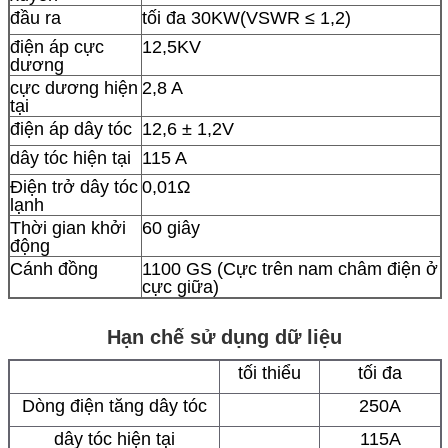
đầu ra
tối đa 30KW(VSWR ≤ 1,2)
điện áp cực
12,5KV
dương
cực dương hiện
2,8 A
tại
điện áp dây tóc
12,6 ± 1,2V
dây tóc hiện tại
115 A
Điện trở dây tóc
0,01Ω
lạnh
Thời gian khởi
60 giây
động
Cánh đồng
1100 GS (Cực trên nam châm điện ở
cực giữa)
Hạn chế sử dụng dữ liệu
tối thiểu
tối đa
Dòng điện tăng dây tóc
250A
dây tóc hiện tại
115A