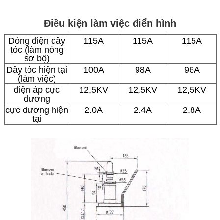
Điều kiện làm việc điển hình
Dòng điện dây
115A
115A
115A
tóc (làm nóng
sơ bộ)
Dây tóc hiện tại
100A
98A
96A
(làm việc)
điện áp cực
12,5KV
12,5KV
12,5KV
dương
cực dương hiện
2.0A
2.4A
2.8A
tại
đầu ra
20KW
25KW
30KW
Tải VSWR
< 2,5
< 2,0
< 1,2
mật độ từ thông
~ 0,131T
~ 0,129T
~ 0,127T