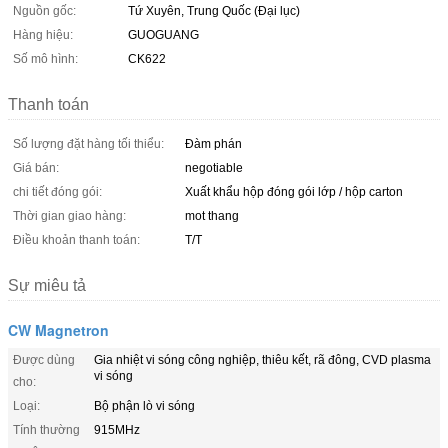
Nguồn gốc:
Tứ Xuyên, Trung Quốc (Đại lục)
Hàng hiệu:
GUOGUANG
Số mô hình:
CK622
Thanh toán
Số lượng đặt hàng tối thiểu:
Đàm phán
Giá bán:
negotiable
chi tiết đóng gói:
Xuất khẩu hộp đóng gói lớp / hộp carton
Thời gian giao hàng:
mot thang
Điều khoản thanh toán:
T/T
Sự miêu tả
CW Magnetron
Được dùng
Gia nhiệt vi sóng công nghiệp, thiêu kết, rã đông, CVD plasma
vi sóng
cho:
Loại:
Bộ phận lò vi sóng
Tính thường
915MHz