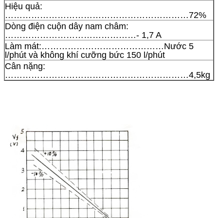
Hiệu quả:
………………………………………………………72%
Dòng điện cuộn dây nam châm:
………………………………………- 1,7 A
Làm mát:……………………………………Nước 5
l/phút và không khí cưỡng bức 150 l/phút
Cân nặng:
………………………………………………………4,5kg