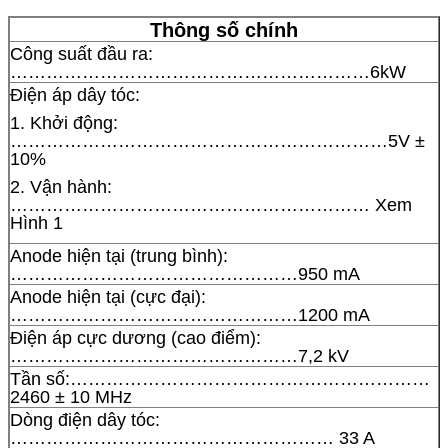
Thông số chính
Công suất đầu ra:
……………………………………………………6kW
Điện áp dây tóc:
1. Khởi động:
………………………………………………………5V ±
10%
2. Vận hành:
…………………………………………………… Xem
Hình 1
Anode hiện tại (trung bình):
…………………………………………950 mA
Anode hiện tại (cực đại):
…………………………………………1200 mA
Điện áp cực dương (cao điểm):
…………………………………………7,2 kV
Tần số:……………………………………………………
2460 ± 10 MHz
Dòng điện dây tóc:
……………………………………………… 33 A