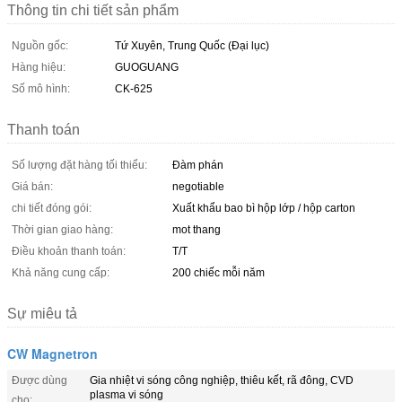
Thông tin chi tiết sản phẩm
Nguồn gốc:
Tứ Xuyên, Trung Quốc (Đại lục)
Hàng hiệu:
GUOGUANG
Số mô hình:
CK-625
Thanh toán
Số lượng đặt hàng tối thiểu:
Đàm phán
Giá bán:
negotiable
chi tiết đóng gói:
Xuất khẩu bao bì hộp lớp / hộp carton
Thời gian giao hàng:
mot thang
Điều khoản thanh toán:
T/T
Khả năng cung cấp:
200 chiếc mỗi năm
Sự miêu tả
CW Magnetron
Được dùng
Gia nhiệt vi sóng công nghiệp, thiêu kết, rã đông, CVD
plasma vi sóng
cho: