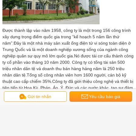
Được thành lập vào năm 1958, công ty là một trong 156 công trình
xây dựng trọng điểm quốc gia trong “kế hoạch 5 năm lần thứ
năm”.Đây là một nhà máy sản xuất ống điện tử vi sóng toàn diện ở
Trung Quốc và là một doanh nghiệp xương sống của ngành công
nghiệp quân sự quy mô lớn quốc gia.Nó được tái cơ cấu thành công
ty cổ phần vào tháng 10 năm 2000. Công ty có tổng tài sản 500
triệu nhân dân tệ và doanh thu bán hàng hàng năm là 250 triệu
nhân dân tệ.Tổng số công nhân viên hơn 1600 người, cán bộ kỹ
thuật cao cấp chiếm 35%.Công ty đã giới thiệu công nghệ và thiết bị
tiên tiến từ Hoa Kỳ, Pháp, Áo, Ý, Đức và các nước khác, tạo sự đảm
bảo vững chắc cho công ty trong việc sản xuất các sản phẩm chất
Gửi tin nhắn
Yêu cầu báo giá
lượng cao.Sản phẩm chính: thiết bị điện tử chân không vi sóng, dây
tráng men đặc biệt, công tắc tơ chân không, bộ ngắt mạch chân
không, buồng phóng điện chân không, ứng dụng năng lượng vi
sóng, nguồn vi sóng, ống xả ô tô, xe đẩy hàng không dân dụng,
thiết bị cơ điện phi tiêu chuẩn, laser y tế thiết bị, máy đo chân
không, máy đo chân không, vv, và xuất khẩu sang hàng chục quốc