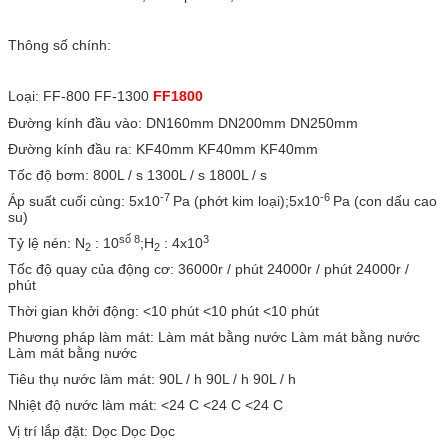
Thông số chính:
Loại: FF-800 FF-1300
FF1800
Đường kính đầu vào: DN160mm DN200mm DN250mm
Đường kính đầu ra: KF40mm KF40mm KF40mm
Tốc độ bơm: 800L / s 1300L / s 1800L / s
-7
-6
Áp suất cuối cùng: 5x10
Pa (phớt kim loại);5x10
Pa (con dấu cao
su)
số 8
3
Tỷ lệ nén: N
: 10
;H
: 4x10
2
2
Tốc độ quay của động cơ: 36000r / phút 24000r / phút 24000r /
phút
Thời gian khởi động: <10 phút <10 phút <10 phút
Phương pháp làm mát: Làm mát bằng nước Làm mát bằng nước
Làm mát bằng nước
Tiêu thụ nước làm mát: 90L / h 90L / h 90L / h
Nhiệt độ nước làm mát: <24 C <24 C <24 C
Vị trí lắp đặt: Dọc Dọc Dọc