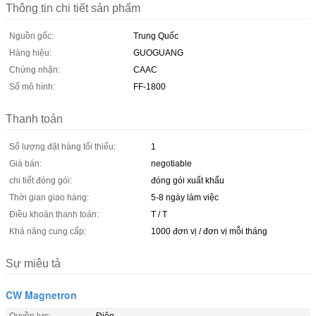
Thông tin chi tiết sản phẩm
Nguồn gốc:
Trung Quốc
Hàng hiệu:
GUOGUANG
Chứng nhận:
CAAC
Số mô hình:
FF-1800
Thanh toán
Số lượng đặt hàng tối thiểu:
1
Giá bán:
negotiable
chi tiết đóng gói:
đóng gói xuất khẩu
Thời gian giao hàng:
5-8 ngày làm việc
Điều khoản thanh toán:
T / T
Khả năng cung cấp:
1000 đơn vị / đơn vị mỗi tháng
Sự miêu tả
CW Magnetron
Quyền lực:
Điện