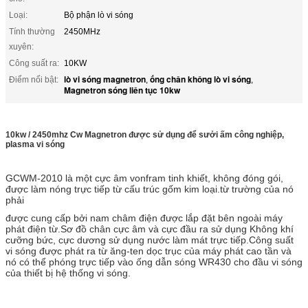
Loại:
Bộ phận lò vi sóng
Tính thường
2450MHz
xuyên:
Công suất ra:
10KW
lò vi sóng magnetron
ống chân không lò vi sóng
Điểm nổi bật:
,
,
Magnetron sóng liên tục 10kw
10kw / 2450mhz Cw Magnetron được sử dụng để sưởi ấm công nghiệp,
plasma vi sóng
GCWM-2010 là một cực âm vonfram tinh khiết, không đóng gói,
được làm nóng trực tiếp từ cấu trúc gốm kim loại.từ trường của nó
phải
được cung cấp bởi nam châm điện được lắp đặt bên ngoài máy
phát điện từ.Sơ đồ chân cực âm và cực đầu ra sử dụng Không khí
cưỡng bức, cực dương sử dụng nước làm mát trực tiếp.Công suất
vi sóng được phát ra từ ăng-ten dọc trục của máy phát cao tần và
nó có thể phóng trực tiếp vào ống dẫn sóng WR430 cho đầu vi sóng
của thiết bị hệ thống vi sóng.