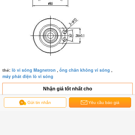
lò vi sóng Magnetron
ống chân không vi sóng
thẻ:
,
,
máy phát điện lò vi sóng
Nhận giá tốt nhất cho
Gửi tin nhắn
Yêu cầu báo giá
Magnetron sóng liên tục 10kw /
2450mhz cho hệ thống sưởi
công nghiệp, lò vi sóng Plasma