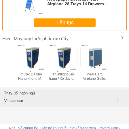
Airplane 28 Trays 14 Drawers
Atlas Full Size
Tiếp tục
Máy bay thực phẩm xe đẩy
Hơn
ull Size
Bền đầy đủ Kích
Hàng không bữa
Atlas Full Size
Atlas Nử
 Bữa ăn
thước Đá khô
ăn Inflight Giỏ
Meal Cart /
thước Infl
 Bao bì
Hàng không Máy
hàng / Xe đẩy cho
Airplane Galley
đẩy đồ uốn
hẩm Máy
bay Thực phẩm
máy bay / Máy
Thiết bị màu xanh
dịch vụ má
ay
Xe đẩy trong Xe
bay / Máy bay
lam
Xe đẩy đ
ăn
và thực
Thay đổi ngôn ngữ
Vietnamese
Nhà
|
Về chúng tôi
|
Liên hệ chúng tôi
|
Sơ đồ trang web
|
Privacy Policy