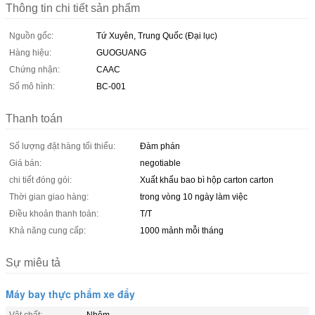
Thông tin chi tiết sản phẩm
Nguồn gốc:
Tứ Xuyên, Trung Quốc (Đại lục)
Hàng hiệu:
GUOGUANG
Chứng nhận:
CAAC
Số mô hình:
BC-001
Thanh toán
Số lượng đặt hàng tối thiểu:
Đàm phán
Giá bán:
negotiable
chi tiết đóng gói:
Xuất khẩu bao bì hộp carton carton
Thời gian giao hàng:
trong vòng 10 ngày làm việc
Điều khoản thanh toán:
T/T
Khả năng cung cấp:
1000 mảnh mỗi tháng
Sự miêu tả
Máy bay thực phẩm xe đẩy
Vật chất:
Nhôm