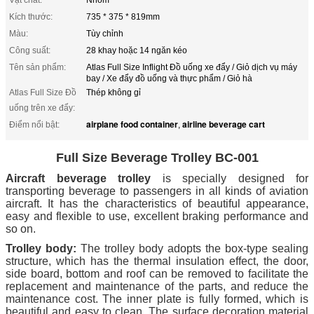
Kích thước:
735 * 375 * 819mm
Màu:
Tùy chỉnh
Công suất:
28 khay hoặc 14 ngăn kéo
Tên sản phẩm:
Atlas Full Size Inflight Đồ uống xe đẩy / Giỏ dịch vụ máy
bay / Xe đẩy đồ uống và thực phẩm / Giỏ hà
Atlas Full Size Đồ
Thép không gỉ
uống trên xe đẩy:
airplane food container
airline beverage cart
Điểm nổi bật:
,
Full Size Beverage Trolley BC-001
Aircraft
beverage trolley
is specially designed for
transporting beverage to passengers in all kinds of aviation
aircraft. It has the characteristics of beautiful appearance,
easy and flexible to use, excellent braking performance and
so on.
Trolley body:
The trolley body adopts the box-type sealing
structure, which has the thermal insulation effect, the door,
side board, bottom and roof can be removed to facilitate the
replacement and maintenance of the parts, and reduce the
maintenance cost. The inner plate is fully formed, which is
beautiful and easy to clean. The surface decoration material