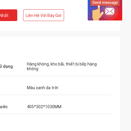
 Nhất
Liên Hệ Với Bây Giờ
Hàng không, kho bãi, thiết bị bếp hàng
ử dụng
không
Màu xanh da trời
hước
405*302*1030MM