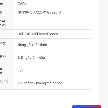
ận
CAAC
nh
GC330-Y, GC220-Y, GC220-G
 đặt
1
thiểu
USD340-435Piece/Pieces
óng
đóng gói xuất khẩu
 giao
5-8 ngày làm việc
ản
T/T
án
 cung
200 mảnh / miếng mỗi tháng