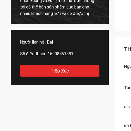
chân không và với giá tốt hơn, để chúng
rất nh
tôi có thể bán sản phẩm của bạn cho
phẩm l
nhiều khách hàng hơn và có được thị
hàng. Tôi tin tưởng họ vì tôi chưa bao giờ
trường lớn hơn. Cảm ơn bạn
thất vọ
Người liên hệ :
Dai
TH
Số điện thoại :
15008451881
Ngu
Tiếp Xúc
Tải
chi
số 