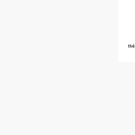
thẻ
SẢN P