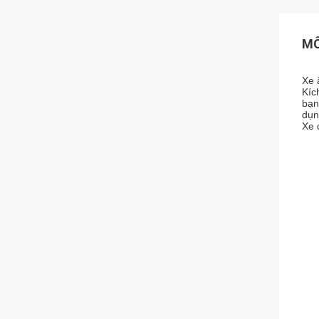
MÔ
Xe 
Kíc
bạn
dụn
Xe 