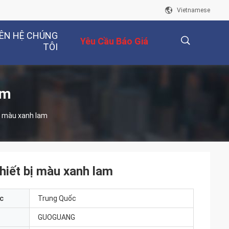
Vietnamese
IÊN HỆ CHÚNG
Yêu Cầu Báo Giá
TÔI
描
ẩm
bị màu xanh lam
述
Thiết bị màu xanh lam
c
Trung Quốc
GUOGUANG