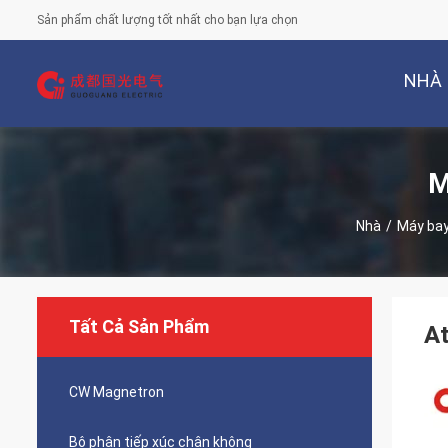
Sản phẩm chất lượng tốt nhất cho bạn lựa chọn
NHÀ
M
Nhà
/
Máy bay
Tất Cả Sản Phẩm
At
CW Magnetron
Bộ phận tiếp xúc chân không