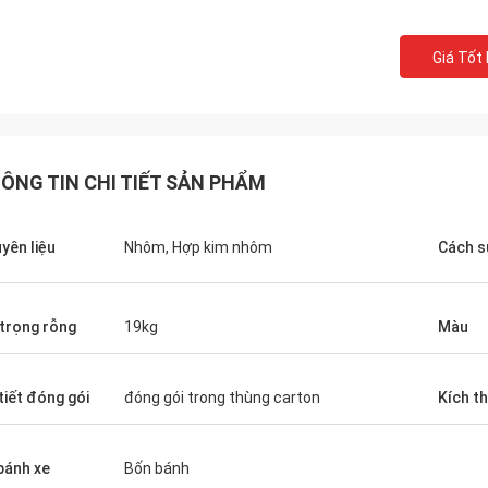
anh và rất quan trọng: các sản
uôn được gửi khớp với đơn đặt
Giá Tốt
ng với họ.
ÔNG TIN CHI TIẾT SẢN PHẨM
yên liệu
Nhôm, Hợp kim nhôm
Cách s
 trọng rỗng
19kg
Màu
 tiết đóng gói
đóng gói trong thùng carton
Kích t
bánh xe
Bốn bánh