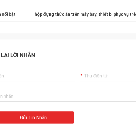
 nổi bật
hộp đựng thức ăn trên máy bay
,
thiết bị phục vụ tr
 LẠI LỜI NHẮN
Gửi Tin Nhắn