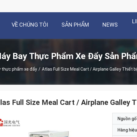
L
VỀ CHÚNG TÔI
SẢN PHẨM
NEWS
áy Bay Thực Phẩm Xe Đẩy Sản Ph
 thực phẩm xe đẩy
/
Atlas Full Size Meal Cart / Airplane Galley Thiết 
las Full Size Meal Cart / Airplane Galley 
Nguồn gố
Hàng hiệu