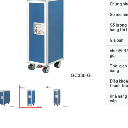
Chứng nh
Số mô hì
Số lượng
hàng tối 
Giá bán
chi tiết đ
gói
Thời gian
hàng
Điều kho
thanh to
Khả năng
cấp
Hoa hồng
ian giao hàng của CW Magnetron