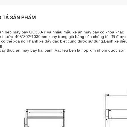
 TẢ SẢN PHẨM
ăn bếp máy bay GC330-Y và nhiều mẫu xe ăn máy bay có khóa khác
h thước: 405*302*1030mm;khay trong giỏ hàng của chúng tôi đã được đ
 có thể xóa nó.Phanh xe đẩy đặc biệt cũng được sử dụng.Bánh xe điề
g.
đẩy thức ăn máy bay hai bánh.Vật liệu bên là hợp kim nhôm được sơn 