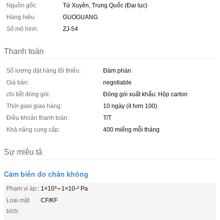
Nguồn gốc:
Tứ Xuyên, Trung Quốc (Đại lục)
Hàng hiệu:
GUOGUANG
Số mô hình:
ZJ-54
Thanh toán
Số lượng đặt hàng tối thiểu:
Đàm phán
Giá bán:
negotiable
chi tiết đóng gói:
Đóng gói xuất khẩu: Hộp carton
Thời gian giao hàng:
10 ngày (ít hơn 100)
Điều khoản thanh toán:
T/T
Khả năng cung cấp:
400 miếng mỗi tháng
Sự miêu tả
Cảm biến đo chân không
Phạm vi áp::
1×10³∼1×10-² Pa
Loại mặt
CF/KF
bích: