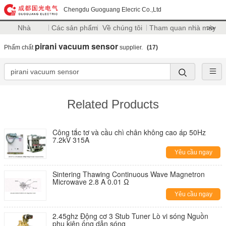
Chengdu Guoguang Elecric Co.,Ltd
Nhà
Các sản phẩm
Về chúng tôi
Tham quan nhà máy
>>
pirani vacuum sensor
Phẩm chất
supplier.
(17)
Related Products
Công tắc tơ và cầu chì chân không cao áp 50Hz
7.2kV 315A
Yêu cầu ngay
Sintering Thawing Continuous Wave Magnetron
Microwave 2.8 A 0.01 Ω
Yêu cầu ngay
2.45ghz Động cơ 3 Stub Tuner Lò vi sóng Nguồn
phụ kiện ống dẫn sóng