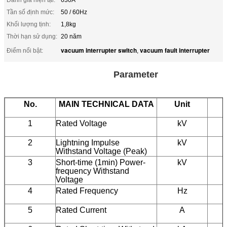
Tần số định mức:
50 / 60Hz
Khối lượng tịnh:
1,8kg
Thời hạn sử dụng:
20 năm
vacuum interrupter switch
vacuum fault interrupter
Điểm nổi bật:
,
Parameter
No.
MAIN TECHNICAL DATA
Unit
1
Rated Voltage
kV
2
Lightning Impulse
kV
Withstand Voltage (Peak)
3
Short-time (1min) Power-
kV
frequency Withstand
Voltage
4
Rated Frequency
Hz
5
5
Rated Current
A