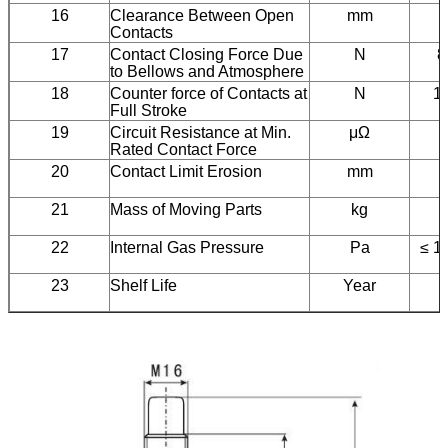
16
Clearance Between Open
mm
5
Contacts
17
Contact Closing Force Due
N
8
to Bellows and Atmosphere
18
Counter force of Contacts at
N
1
Full Stroke
19
Circuit Resistance at Min.
μΩ
≤
Rated Contact Force
20
Contact Limit Erosion
mm
21
Mass of Moving Parts
kg
22
Internal Gas Pressure
Pa
≤ 1
23
Shelf Life
Year