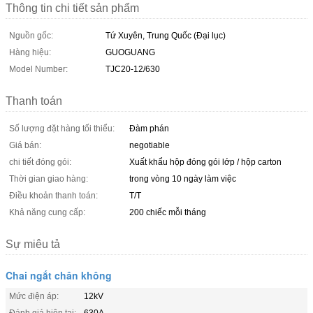
Thông tin chi tiết sản phẩm
Nguồn gốc:
Tứ Xuyên, Trung Quốc (Đại lục)
Hàng hiệu:
GUOGUANG
Model Number:
TJC20-12/630
Thanh toán
Số lượng đặt hàng tối thiểu:
Đàm phán
Giá bán:
negotiable
chi tiết đóng gói:
Xuất khẩu hộp đóng gói lớp / hộp carton
Thời gian giao hàng:
trong vòng 10 ngày làm việc
Điều khoản thanh toán:
T/T
Khả năng cung cấp:
200 chiếc mỗi tháng
Sự miêu tả
Chai ngắt chân không
Mức điện áp:
12kV
Đánh giá hiện tại:
630A