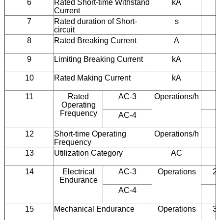
6
Rated Short-time Withstand
kA
Current
7
Rated duration of Short-
s
circuit
8
Rated Breaking Current
A
9
Limiting Breaking Current
kA
10
Rated Making Current
kA
11
Rated
AC-3
Operations/h
Operating
Frequency
AC-4
12
Short-time Operating
Operations/h
Frequency
13
Utilization Category
AC
14
Electrical
AC-3
Operations
2
Endurance
AC-4
5
15
Mechanical Endurance
Operations
3