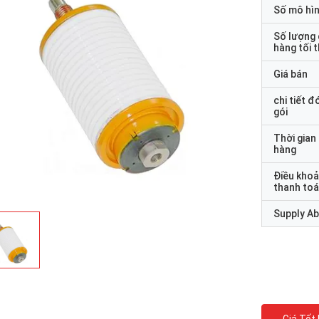
Số mô hì
Số lượng
hàng tối 
Giá bán
chi tiết đ
gói
Thời gian
hàng
Điều kho
thanh to
Supply Abi
Edward Dea
Hoa hồ
ng phát triển thêm Bộ phận tiếp xúc
Thời gian giao hàng củ