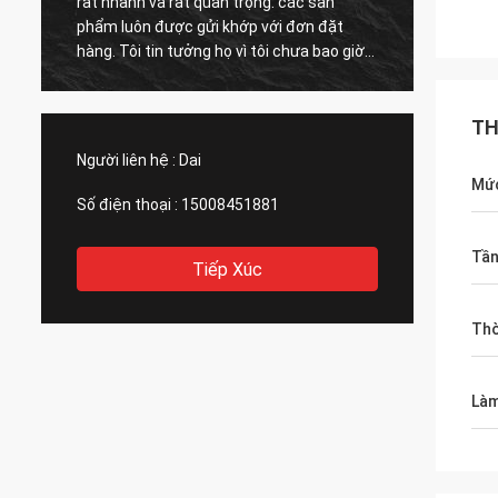
rất nhanh và rất quan trọng: các sản
chân k
phẩm luôn được gửi khớp với đơn đặt
tôi có
hàng. Tôi tin tưởng họ vì tôi chưa bao giờ
nhiều 
thất vọng với họ.
TH
Người liên hệ :
Dai
Mức
Số điện thoại :
15008451881
Tần
Tiếp Xúc
Thờ
Làm