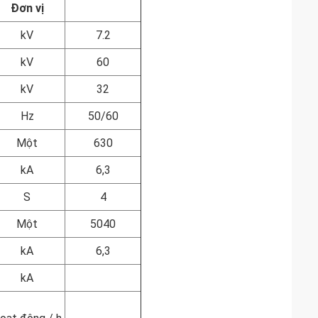
Đơn vị
kV
7.2
kV
60
kV
32
Hz
50/60
Một
630
kA
6,3
S
4
Một
5040
kA
6,3
kA