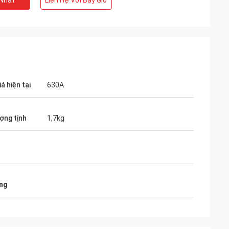
 Nhất
Liên Hệ Với Bây Giờ
ọng: các sản
p với đơn đặt
á hiện tại
630A
ợng tịnh
1,7kg
ông