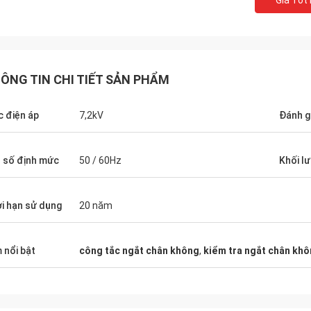
Giá Tốt
hông và với giá tốt hơn, để chúng
rất nhanh và rất quan tr
 thể bán sản phẩm của bạn cho
phẩm luôn được gửi khớ
khách hàng hơn và có được thị
hàng. Tôi tin tưởng họ vì tôi chưa bao giờ
trường lớn hơn. Cảm ơn bạn
thất vọng với họ.
ÔNG TIN CHI TIẾT SẢN PHẨM
 điện áp
7,2kV
Đánh gi
 số định mức
50 / 60Hz
Khối lư
i hạn sử dụng
20 năm
 nổi bật
công tắc ngắt chân không
,
kiểm tra ngắt chân kh