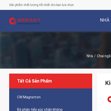
Sản phẩm chất lượng tốt nhất cho bạn lựa chọn
NHÀ
Nhà
/
Chai ngắ
Tất Cả Sản Phẩm
Ki
CW Magnetron
Bộ phận tiếp xúc chân không