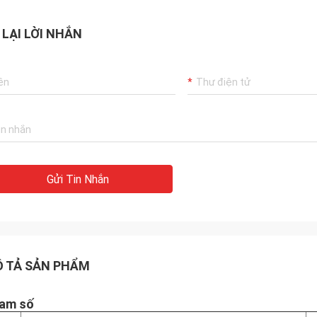
 LẠI LỜI NHẮN
Gửi Tin Nhắn
 TẢ SẢN PHẨM
am số