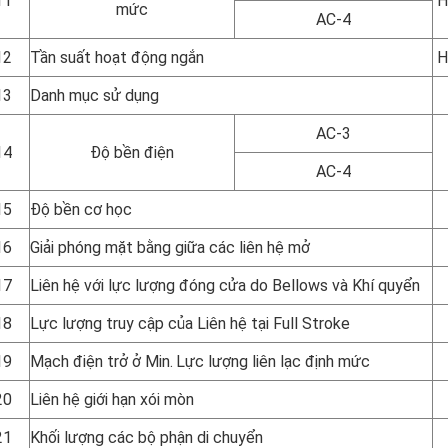
11
H
mức
AC-4
12
Tần suất hoạt động ngắn
H
13
Danh mục sử dụng
AC-3
14
Độ bền điện
AC-4
15
Độ bền cơ học
16
Giải phóng mặt bằng giữa các liên hệ mở
17
Liên hệ với lực lượng đóng cửa do Bellows và Khí quyển
18
Lực lượng truy cập của Liên hệ tại Full Stroke
19
Mạch điện trở ở Min.
Lực lượng liên lạc định mức
20
Liên hệ giới hạn xói mòn
21
Khối lượng các bộ phận di chuyển