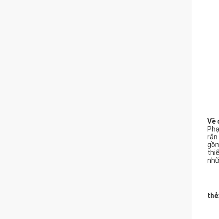
Về 
Phạ
rắn
gồm
thi
nhữ
thẻ