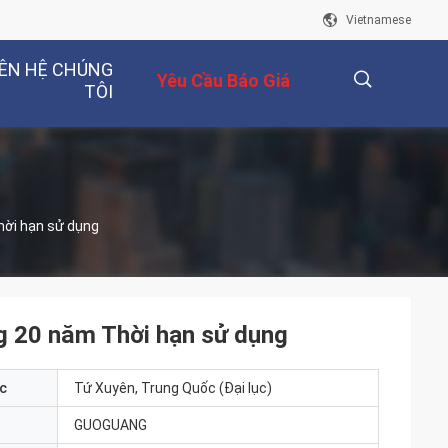
Vietnamese
IÊN HỆ CHÚNG
Yêu Cầu Báo Giá
TÔI
描
hời hạn sử dụng
述
ng 20 năm Thời hạn sử dụng
c
Tứ Xuyên, Trung Quốc (Đại lục)
GUOGUANG