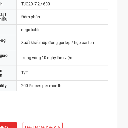
nh
TJC20-7.2 / 630
 đặt
Đàm phán
thiểu
negotiable
óng
Xuất khẩu hộp đóng gói lớp / hộp carton
 giao
trong vòng 10 ngày làm việc
ản
T/T
án
lity
200 Pieces per month
ng
a CW Magnetron