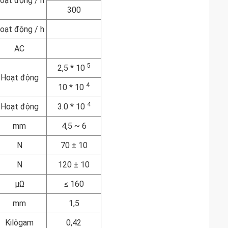
oạt động / h
300
oạt động / h
AC
5
2,5 * 10
Hoạt động
4
10 * 10
4
Hoạt động
3.0 * 10
mm
4,5 ~ 6
N
70 ± 10
N
120 ± 10
μΩ
≤ 160
mm
1,5
Kilôgam
0,42