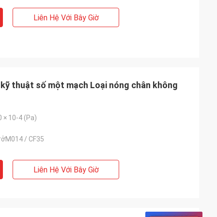
Liên Hệ Với Bây Giờ
 kỹ thuật số một mạch Loại nóng chân không
0 × 10-4 (Pa)
rởM014 / CF35
Liên Hệ Với Bây Giờ