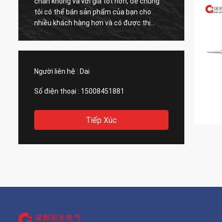
chân không và với giá tốt hơn, để chúng
rất nh
tôi có thể bán sản phẩm của bạn cho
phẩm l
nhiều khách hàng hơn và có được thị
hàng. Tôi tin tưởng họ vì tôi chưa bao giờ
trường lớn hơn. Cảm ơn bạn
thất vọ
Người liên hệ :
Dai
Số điện thoại :
15008451881
Tiếp Xúc