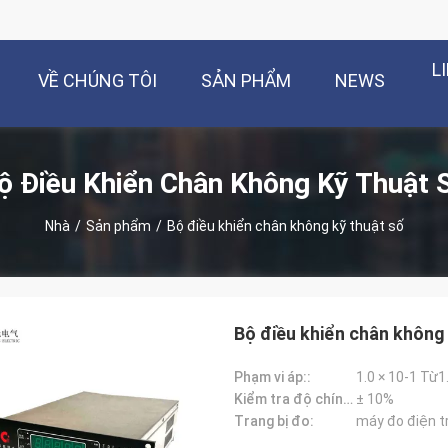
L
VỀ CHÚNG TÔI
SẢN PHẨM
NEWS
ộ Điều Khiển Chân Không Kỹ Thuật 
Nhà
/
Sản phẩm
/
Bộ điều khiển chân không kỹ thuật số
Bộ điều khiển chân không
Phạm vi áp::
1.0 × 10-1 Từ1
Kiểm tra độ chính xác:
± 10%
Trang bị đo:
máy đo điện t