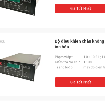
Giá Tốt Nhất
Bộ điều khiển chân không
ion hóa
Phạm vi áp::
1.0 × 10 2 Lọ1.
Kiểm tra độ chính xác:
± 10%
Trang bị đo:
máy đo điện t
Giá Tốt Nhất
Hoa hồng
ian giao hàng của CW Magnetron