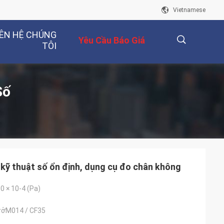
Vietnamese
IÊN HỆ CHÚNG
Yêu Cầu Báo Giá
TÔI
描
Số
述
 kỹ thuật số ổn định, dụng cụ đo chân không
.0 × 10-4 (Pa)
rởM014 / CF35