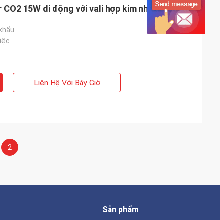
er CO2 15W di động với vali hợp kim nhôm
 khẩu
việc
Liên Hệ Với Bây Giờ
2
Sản phẩm